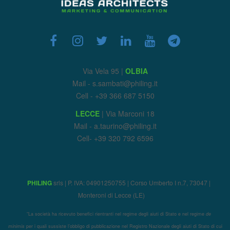
Via Vela 95 |
OLBIA
Mail - s.sambati@philing.it
Cell - +39 366 687 5150
LECCE
| Via Marconi 18
Mail - a.taurino@philing.it
Cell- +39 320 792 6596
PHILING
srls | P. IVA: 04901250755 | Corso Umberto I n.7, 73047 |
Monteroni di Lecce (LE)
“La società ha ricevuto benefici rientranti nel regime degli aiuti di Stato e nel regime
de
minimis
per i quali sussiste l’obbligo di pubblicazione nel Registro Nazionale degli aiuti di Stato di cui