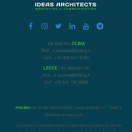
Via Vela 95 |
OLBIA
Mail - s.sambati@philing.it
Cell - +39 366 687 5150
LECCE
| Via Marconi 18
Mail - a.taurino@philing.it
Cell- +39 320 792 6596
PHILING
srls | P. IVA: 04901250755 | Corso Umberto I n.7, 73047 |
Monteroni di Lecce (LE)
“La società ha ricevuto benefici rientranti nel regime degli aiuti di Stato e nel regime
de