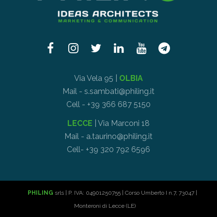
Via Vela 95 |
OLBIA
Mail - s.sambati@philing.it
Cell - +39 366 687 5150
LECCE
| Via Marconi 18
Mail - a.taurino@philing.it
Cell- +39 320 792 6596
PHILING
srls | P. IVA: 04901250755 | Corso Umberto I n.7, 73047 |
Monteroni di Lecce (LE)