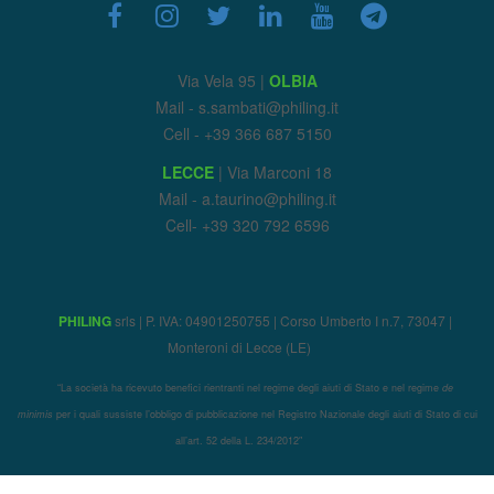
Via Vela 95 |
OLBIA
Mail - s.sambati@philing.it
Cell - +39 366 687 5150
LECCE
| Via Marconi 18
Mail - a.taurino@philing.it
Cell- +39 320 792 6596
PHILING
srls | P. IVA: 04901250755 | Corso Umberto I n.7, 73047 |
Monteroni di Lecce (LE)
“La società ha ricevuto benefici rientranti nel regime degli aiuti di Stato e nel regime
de
minimis
per i quali sussiste l’obbligo di pubblicazione nel Registro Nazionale degli aiuti di Stato di cui
all’art. 52 della L. 234/2012″