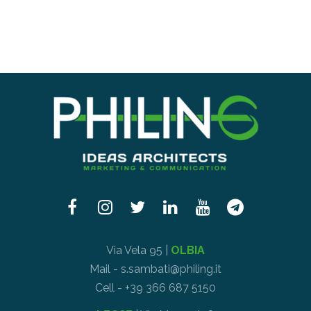
Via Vela 95 |
OLBIA
Mail - s.sambati@philing.it
Cell - +39 366 687 5150