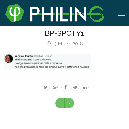
BP-SPOTY1
13 Marzo 2018
‹
›