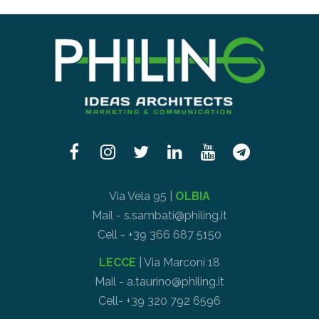
Via Vela 95 |
OLBIA
Mail - s.sambati@philing.it
Cell - +39 366 687 5150
LECCE
| Via Marconi 18
Mail - a.taurino@philing.it
Cell- +39 320 792 6596