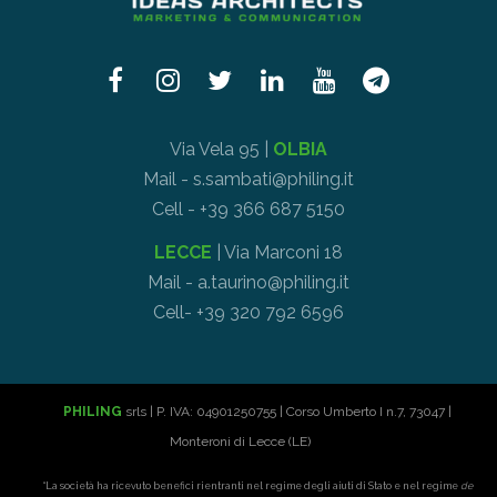
Via Vela 95 |
OLBIA
Mail - s.sambati@philing.it
Cell - +39 366 687 5150
LECCE
| Via Marconi 18
Mail - a.taurino@philing.it
Cell- +39 320 792 6596
PHILING
srls | P. IVA: 04901250755 | Corso Umberto I n.7, 73047 |
Monteroni di Lecce (LE)
“La società ha ricevuto benefici rientranti nel regime degli aiuti di Stato e nel regime
de